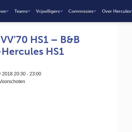
uws
Teams
Vrijwilligers
Commissies
Over Hercules
HVV’70 HS1 – B&B
Hercules HS1
2018 20:30 - 23:00
 Voorschoten