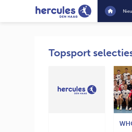
Nie
Topsport selectie
WHC