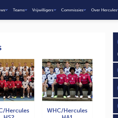
uws
Teams
Vrijwilligers
Commissies
Over Hercules
s
/Hercules
WHC/Hercules
HS2
HA1