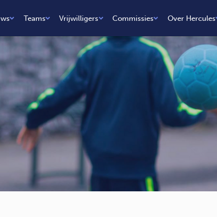
uws
Teams
Vrijwilligers
Commissies
Over Hercules