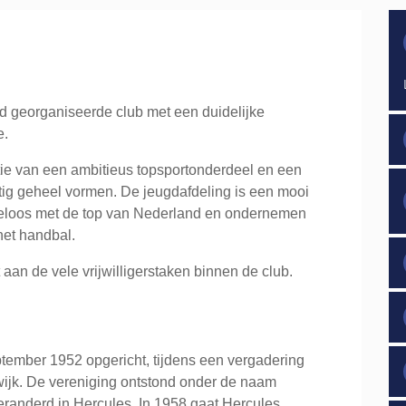
d georganiseerde club met een duidelijke
e.
ie van een ambitieus topsportonderdeel en een
ig geheel vormen. De jeugdafdeling is een mooi
teloos met de top van Nederland en ondernemen
 het handbal.
aan de vele vrijwilligerstaken binnen de club.
tember 1952 opgericht, tijdens een vergadering
wijk. De vereniging ontstond onder de naam
randerd in Hercules. In 1958 gaat Hercules