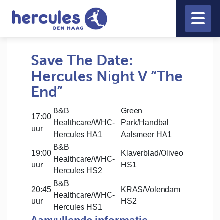
Save The Date:
Hercules Night V “The
End”
B&B
Green
17:00
Healthcare/WHC-
Park/Handbal
uur
Hercules HA1
Aalsmeer HA1
B&B
19:00
Klaverblad/Oliveo
Healthcare/WHC-
uur
HS1
Hercules HS2
B&B
20:45
KRAS/Volendam
Healthcare/WHC-
uur
HS2
Hercules HS1
Aanvullende informatie