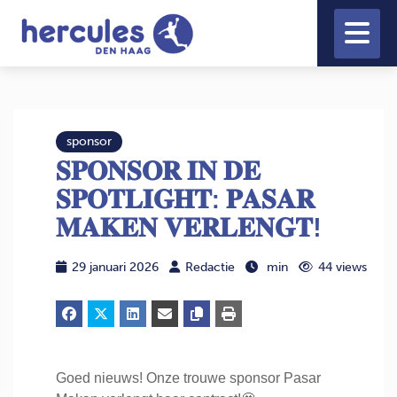
sponsor
𝐒𝐏𝐎𝐍𝐒𝐎𝐑 𝐈𝐍 𝐃𝐄
𝐒𝐏𝐎𝐓𝐋𝐈𝐆𝐇𝐓: 𝐏𝐀𝐒𝐀𝐑
𝐌𝐀𝐊𝐄𝐍 𝐕𝐄𝐑𝐋𝐄𝐍𝐆𝐓!
29 januari 2026
Redactie
min
44 views
Goed nieuws! Onze trouwe sponsor Pasar