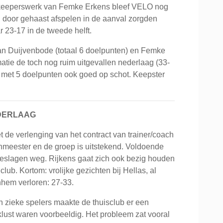
ke keeperswerk van Femke Erkens bleef VELO nog
ten door gehaast afspelen in de aanval zorgden
r 23-17 in de tweede helft.
n Duijvenbode (totaal 6 doelpunten) en Femke
tie de toch nog ruim uitgevallen nederlaag (33-
met 5 doelpunten ook goed op schot. Keepster
DERLAAG
de verlenging van het contract van trainer/coach
enmeester en de groep is uitstekend. Voldoende
eslagen weg. Rijkens gaat zich ook bezig houden
ub. Kortom: vrolijke gezichten bij Hellas, al
nhem verloren: 27-33.
n zieke spelers maakte de thuisclub er een
rklust waren voorbeeldig. Het probleem zat vooral