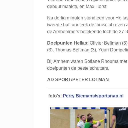
debuut maakte, en Max Horst.
Na dertig minuten stond een voor Hellas
tweede half uur leek de thuisclub even a
de Arnhemmers betekende toch de 27-3
Doelpunten Hellas:
Olivier Beltman (6)
(3), Thomas Beltman (3), Youri Dompelin
Bij Arnhem waren Sofiane Rhouma met 9
doelpunten de beste schutters.
AD SPORT/PETER LOTMAN
foto’s:
Perry Biemans/sportsnap.nl