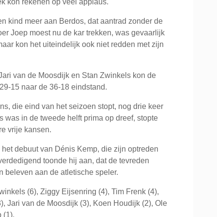
ek kon rekenen op veel applaus.
 kind meer aan Berdos, dat aantrad zonder de
roer Joep moest nu de kar trekken, was gevaarlijk
aar kon het uiteindelijk ook niet redden met zijn
 Jari van de Moosdijk en Stan Zwinkels kon de
 29-15 naar de 36-18 eindstand.
s, die eind van het seizoen stopt, nog drie keer
was in de tweede helft prima op dreef, stopte
e vrije kansen.
s het debuut van Dénis Kemp, die zijn optreden
verdedigend toonde hij aan, dat de tevreden
 beleven aan de atletische speler.
inkels (6), Ziggy Eijsenring (4), Tim Frenk (4),
, Jari van de Moosdijk (3), Koen Houdijk (2), Ole
 (1).