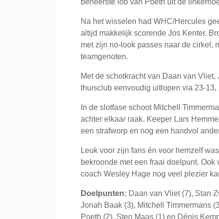
beheerste lob van Poeth uit de linkerho
Na het wisselen had WHC/Hercules geen
altijd makkelijk scorende Jos Kenter. B
met zijn no-look passes naar de cirkel, m
teamgenoten.
Met de schotkracht van Daan van Vliet,
thuisclub eenvoudig uitlopen via 23-13,
In de slotfase schoot Mitchell Timmerman
achter elkaar raak. Keeper Lars Hemmes 
een strafworp en nog een handvol ander
Leuk voor zijn fans én voor hemzelf wa
bekroonde met een fraai doelpunt. Ook 
coach Wesley Hage nog veel plezier kan
Doelpunten:
Daan van Vliet (7), Stan Zw
Jonah Baak (3), Mitchell Timmermans (3)
Poeth (2), Sten Maas (1) en Dénis Kemp