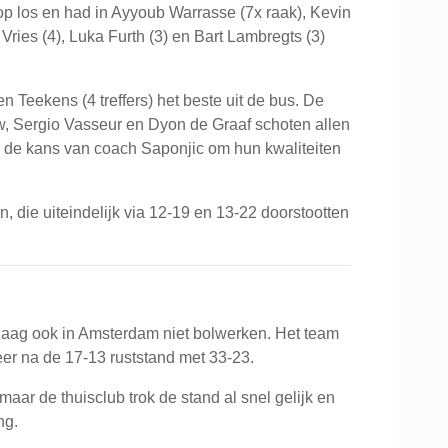
op los en had in Ayyoub Warrasse (7x raak), Kevin
Vries (4), Luka Furth (3) en Bart Lambregts (3)
Teekens (4 treffers) het beste uit de bus. De
w, Sergio Vasseur en Dyon de Graaf schoten allen
p de kans van coach Saponjic om hun kwaliteiten
n, die uiteindelijk via 12-19 en 13-22 doorstootten
aag ook in Amsterdam niet bolwerken. Het team
keer na de 17-13 ruststand met 33-23.
aar de thuisclub trok de stand al snel gelijk en
ng.