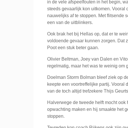
in de vele afspeelfouten in het begin, 
steeds gevaarlijk kon uitkomen. Voora
nauwelijks af te stoppen. Met flitsende 
een van de uitblinkers.
Ook brak het bij Hellas op, dat er te wei
voldoende gevaar kunnen zorgen. Dat za
Poot een stuk beter gaan.
Olivier Beltman, Joey van Dalen en Vit
regelmatig, maar het was te weinig om 
Doelman Storm Bolman bleef ziek op de
keepte een voortreffelijke partij. Vooral 
van de toch altijd trefzekere Thijs Geur
Halverwege de tweede helft mocht ook he
opwachting maken en hij smaakte het 
stoppen.
Tevreden kon coach Rijkens ook zijn ove