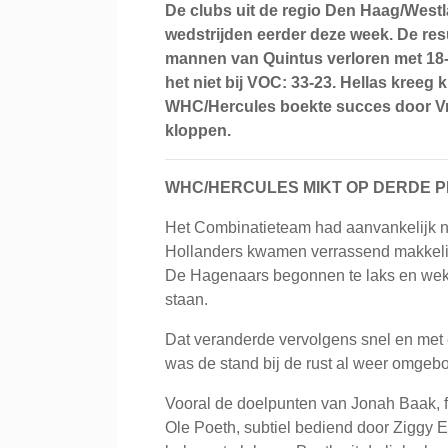
De clubs uit de regio Den Haag/Wes
wedstrijden eerder deze week. De res
mannen van Quintus verloren met 18
het niet bij VOC: 33-23. Hellas kreeg
WHC/Hercules boekte succes door Vr
kloppen.
WHC/HERCULES MIKT OP DERDE 
Het Combinatieteam had aanvankelijk n
Hollanders kwamen verrassend makkelijk
De Hagenaars begonnen te laks en wekt
staan.
Dat veranderde vervolgens snel en met 
was de stand bij de rust al weer omgeb
Vooral de doelpunten van Jonah Baak, f
Ole Poeth, subtiel bediend door Ziggy 