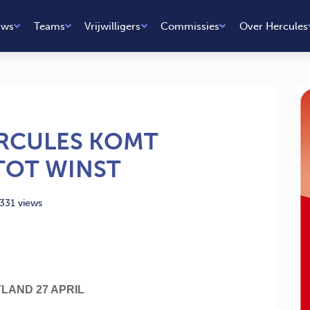
uws
Teams
Vrijwilligers
Commissies
Over Hercules
RCULES KOMT
TOT WINST
331 views
LAND 27 APRIL