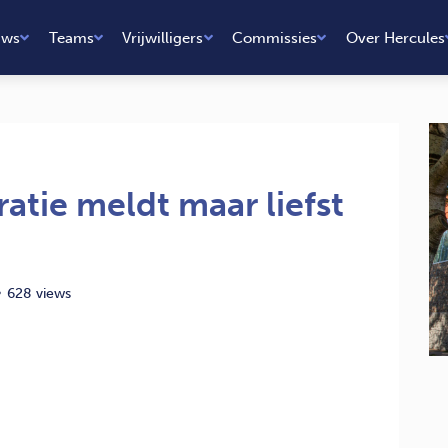
uws
Teams
Vrijwilligers
Commissies
Over Hercules
atie meldt maar liefst
628 views