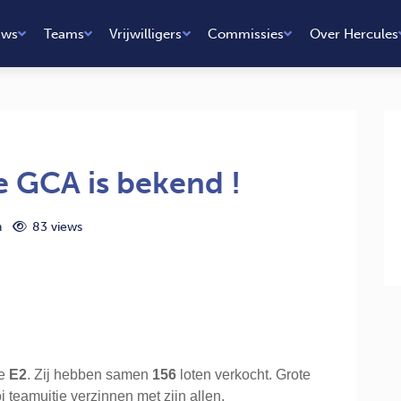
uws
Teams
Vrijwilligers
Commissies
Over Hercules
e GCA is bekend !
n
83 views
e
E2
. Zij hebben samen
156
loten verkocht. Grote
teamuitje verzinnen met zijn allen.