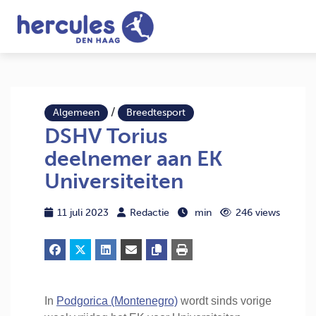
/
Algemeen
Breedtesport
DSHV Torius
deelnemer aan EK
Universiteiten
11 juli 2023
Redactie
min
246 views
In
Podgorica (Montenegro)
wordt sinds vorige