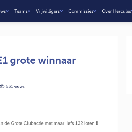
uws
Teams
Vrijwilligers
Commissies
Over Hercules
E1 grote winnaar
531 views
 de Grote Clubactie met maar liefs 132 loten !!