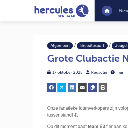
Nie
/
/
Algemeen
Breedtesport
Jeugd
Grote Clubactie 
17 oktober 2025
Redactie
min
Onze fanatieke lotenverkopers zijn volop
tussenstand! 💪
Op dit moment gaat
team E3
fier aan ko