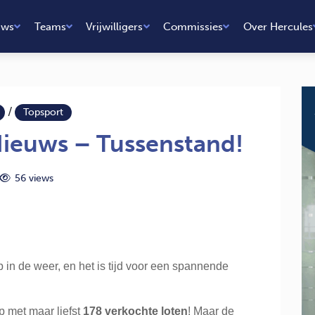
uws
Teams
Vrijwilligers
Commissies
Over Hercules
/
Topsport
Nieuws – Tussenstand!
56 views
 in de weer, en het is tijd voor een spannende
p met maar liefst
178 verkochte loten
! Maar de