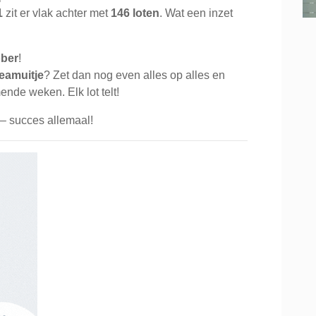
1
zit er vlak achter met
146 loten
. Wat een inzet
ober
!
teamuitje
? Zet dan nog even alles op alles en
nde weken. Elk lot telt!
– succes allemaal!