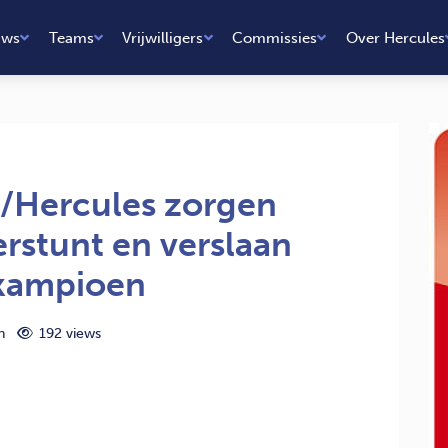
uws
Teams
Vrijwilligers
Commissies
Over Hercules
/Hercules zorgen
rstunt en verslaan
skampioen
n
192 views