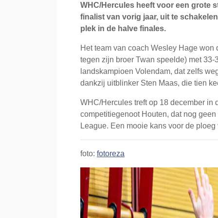
WHC/Hercules heeft voor een grote s
finalist van vorig jaar, uit te schakel
plek in de halve finales.
Het team van coach Wesley Hage won doo
tegen zijn broer Twan speelde) met 33-3
landskampioen Volendam, dat zelfs wegli
dankzij uitblinker Sten Maas, die tien 
WHC/Hercules treft op 18 december in d
competitiegenoot Houten, dat nog geen 
League. Een mooie kans voor de ploeg v
foto:
fotoreza