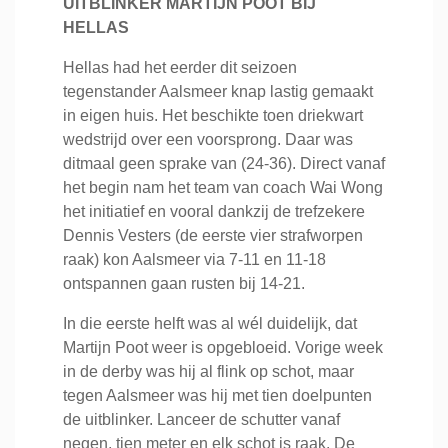
UITBLINKER MARTIJN POOT BIJ
HELLAS
Hellas had het eerder dit seizoen
tegenstander Aalsmeer knap lastig gemaakt
in eigen huis. Het beschikte toen driekwart
wedstrijd over een voorsprong. Daar was
ditmaal geen sprake van (24-36). Direct vanaf
het begin nam het team van coach Wai Wong
het initiatief en vooral dankzij de trefzekere
Dennis Vesters (de eerste vier strafworpen
raak) kon Aalsmeer via 7-11 en 11-18
ontspannen gaan rusten bij 14-21.
In die eerste helft was al wél duidelijk, dat
Martijn Poot weer is opgebloeid. Vorige week
in de derby was hij al flink op schot, maar
tegen Aalsmeer was hij met tien doelpunten
de uitblinker. Lanceer de schutter vanaf
negen, tien meter en elk schot is raak. De