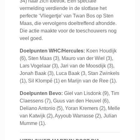
34) naar zich toetrok. Een speciale
vermelding verdiende in de slotfase het
perfecte ‘Vliegertje’ van Twan Bos op Sten
Maas, die vervolgens doeltreffend afrondde.
Die actie maakte voor de toeschouwers nog
veel goed.
Doelpunten WHC/Hercules:
Koen Houdijk
(6), Sten Maas (3), Mauro van der Wiel (3),
Lars Vogelaar (3), Jari van de Moosdijk (3),
Jonah Baak (3), Luca Baak (3, Stan Zwinkels
(1), Sil Klompé (1) en Marijn van de Ree (1).
Doelpunten Bevo:
Giel van Lisdonk (9), Tim
Claessens (7), Guus van den Heuvel (6),
Deliano Antonio (5), Yoran Kremers (2), Melle
van Katwijk (2), Ayyoub Warrasse (2), Julian
Mumme (1).