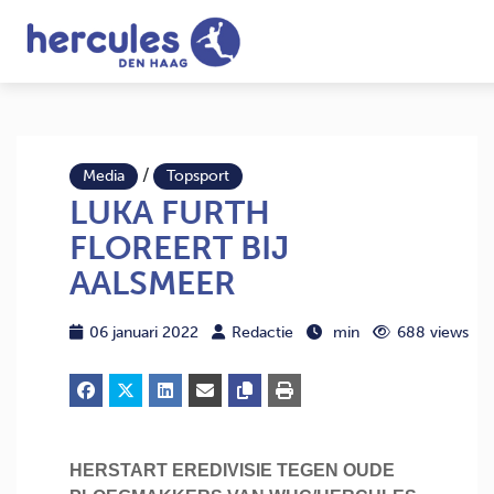
/
Media
Topsport
LUKA FURTH
FLOREERT BIJ
AALSMEER
06 januari 2022
Redactie
min
688 views
HERSTART EREDIVISIE TEGEN OUDE