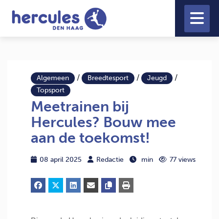
/
/
/
Algemeen
Breedtesport
Jeugd
Topsport
Meetrainen bij
Hercules? Bouw mee
aan de toekomst!
08 april 2025
Redactie
min
77 views