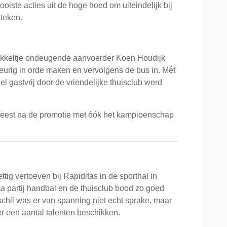
ste acties uit de hoge hoed om uiteindelijk bij
steken.
 tikkeltje ondeugende aanvoerder Koen Houdijk
eurig in orde maken en vervolgens de bus in. Mét
heel gastvrij door de vriendelijke thuisclub werd
feest na de promotie met óók het kampioenschap
tig vertoeven bij Rapiditas in de sporthal in
 partij handbal en de thuisclub bood zo goed
schil was er van spanning niet echt sprake, maar
er een aantal talenten beschikken.