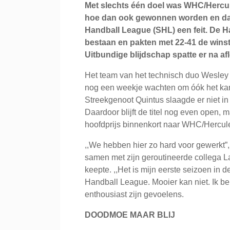
Met slechts één doel was WHC/Hercule
hoe dan ook gewonnen worden en da
Handball League (SHL) een feit. De H
bestaan en pakten met 22-41 de winst 
Uitbundige blijdschap spatte er na af
Het team van het technisch duo Wesley
nog een weekje wachten om óók het kam
Streekgenoot Quintus slaagde er niet i
Daardoor blijft de titel nog even open, m
hoofdprijs binnenkort naar WHC/Hercule
,,We hebben hier zo hard voor gewerkt”,
samen met zijn geroutineerde collega L
keepte. ,,Het is mijn eerste seizoen in 
Handball League. Mooier kan niet. Ik ben 
enthousiast zijn gevoelens.
DOODMOE MAAR BLIJ