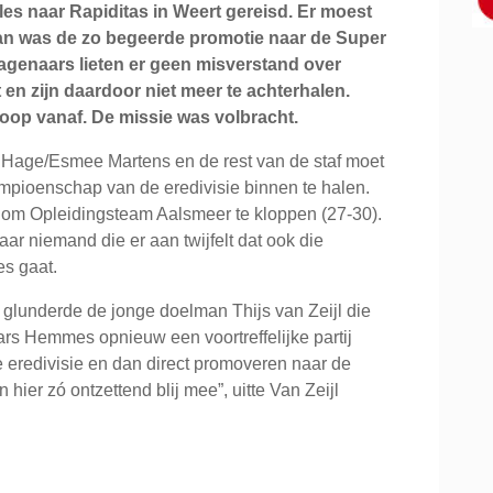
s naar Rapiditas in Weert gereisd. Er moest
n was de zo begeerde promotie naar de Super
agenaars lieten er geen misverstand over
en zijn daardoor niet meer te achterhalen.
loop vanaf. De missie was volbracht.
 Hage/Esmee Martens en de rest van de staf moet
pioenschap van de eredivisie binnen te halen.
n om Opleidingsteam Aalsmeer te kloppen (27-30).
aar niemand die er aan twijfelt dat ook die
s gaat.
 glunderde de jonge doelman Thijs van Zeijl die
ars Hemmes opnieuw een voortreffelijke partij
de eredivisie en dan direct promoveren naar de
hier zó ontzettend blij mee”, uitte Van Zeijl