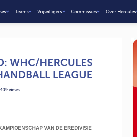
uws
Teams
Vrijwilligers
Commissies
Over Hercules
D: WHC/HERCULES
HANDBALL LEAGUE
409 views
KAMPIOENSCHAP VAN DE EREDIVISIE