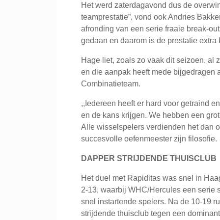
Het werd zaterdagavond dus de overwinni
teamprestatie”, vond ook Andries Bakker 
afronding van een serie fraaie break-out
gedaan en daarom is de prestatie extra 
Hage liet, zoals zo vaak dit seizoen, al 
en die aanpak heeft mede bijgedragen 
Combinatieteam.
,,Iedereen heeft er hard voor getraind 
en de kans krijgen. We hebben een grot
Alle wisselspelers verdienden het dan o
succesvolle oefenmeester zijn filosofie.
DAPPER STRIJDENDE THUISCLUB
Het duel met Rapiditas was snel in Haag
2-13, waarbij WHC/Hercules een serie s
snel instartende spelers. Na de 10-19 r
strijdende thuisclub tegen een dominant