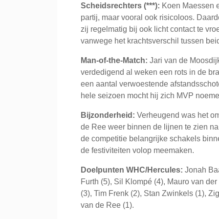
Scheidsrechters (***):
Koen Maessen en
partij, maar vooral ook risicoloos. Daar
zij regelmatig bij ook licht contact te vro
vanwege het krachtsverschil tussen bei
Man-of-the-Match:
Jari van de Moosdijk
verdedigend al weken een rots in de br
een aantal verwoestende afstandsschoten
hele seizoen mocht hij zich MVP noeme
Bijzonderheid:
Verheugend was het om 
de Ree weer binnen de lijnen te zien na
de competitie belangrijke schakels bin
de festiviteiten volop meemaken.
Doelpunten WHC/Hercules:
Jonah Baak
Furth (5), Sil Klompé (4), Mauro van der
(3), Tim Frenk (2), Stan Zwinkels (1), Z
van de Ree (1).