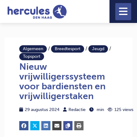
/
/
/
Algemeen
Breedtesport
Jeugd
Topsport
Nieuw
vrijwilligerssysteem
voor bardiensten en
vrijwilligerstaken
29 augustus 2024
Redactie
min
125 views