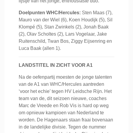
lijstje van het jonge, enthousiaste duo.
Doelpunten WHC/Hercules:
Sten Maas (7),
Mauro van der Wiel (6), Koen Houdijk (5), Sil
Klompé (5), Stan Zwinkels (2), Jonah Baak
(2), Olav Scholtes (2), Lars Vogelaar, Jake
Ruitenschild, Twan Bos, Ziggy Eijsenring en
Luca Baak (allen 1).
LANDSTITEL IN ZICHT VOOR A1
Na de oefenpartij moesten de jonge talenten
van de A1 van WHC/Hercules aantreden
‘voor het echie’ tegen HV Leidsche Rijn. Het
team van de, dit seizoen nieuwe, coaches
Marc de Vreede en Rob Vis is hard op weg
om opnieuw kampioen van Nederland te
worden. De Hagenaars staan fraai bovenaan
in de landelijke divisie. Tegen de nummer