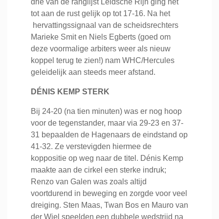
drie van de ranglijst Leidsche Rijn ging het
tot aan de rust gelijk op tot 17-16. Na het
hervattingssignaal van de scheidsrechters
Marieke Smit en Niels Egberts (goed om
deze voormalige arbiters weer als nieuw
koppel terug te zien!) nam WHC/Hercules
geleidelijk aan steeds meer afstand.
DÉNIS KEMP STERK
Bij 24-20 (na tien minuten) was er nog hoop
voor de tegenstander, maar via 29-23 en 37-
31 bepaalden de Hagenaars de eindstand op
41-32. Ze verstevigden hiermee de
koppositie op weg naar de titel. Dénis Kemp
maakte aan de cirkel een sterke indruk;
Renzo van Galen was zoals altijd
voortdurend in beweging en zorgde voor veel
dreiging. Sten Maas, Twan Bos en Mauro van
der Wiel speelden een dubbele wedstrijd na