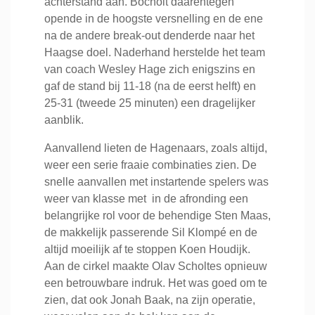
achterstand aan. Bocholt daarentegen
opende in de hoogste versnelling en de ene
na de andere break-out denderde naar het
Haagse doel. Naderhand herstelde het team
van coach Wesley Hage zich enigszins en
gaf de stand bij 11-18 (na de eerst helft) en
25-31 (tweede 25 minuten) een dragelijker
aanblik.
Aanvallend lieten de Hagenaars, zoals altijd,
weer een serie fraaie combinaties zien. De
snelle aanvallen met instartende spelers was
weer van klasse met in de afronding een
belangrijke rol voor de behendige Sten Maas,
de makkelijk passerende Sil Klompé en de
altijd moeilijk af te stoppen Koen Houdijk.
Aan de cirkel maakte Olav Scholtes opnieuw
een betrouwbare indruk. Het was goed om te
zien, dat ook Jonah Baak, na zijn operatie,