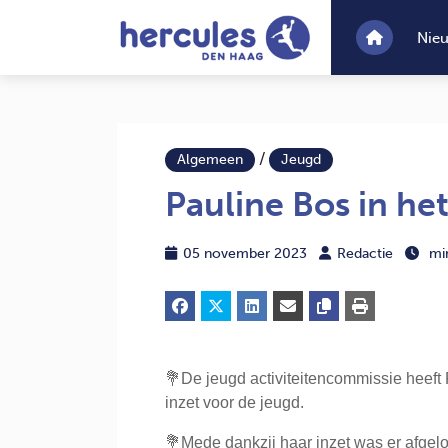
Nie
/
Algemeen
Jeugd
Pauline Bos in het
05 november 2023
Redactie
mi
💐De jeugd activiteitencommissie heeft 
inzet voor de jeugd.
💐Mede dankzij haar inzet was er afgel