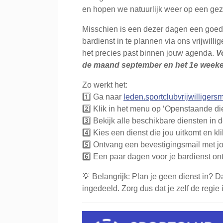
en hopen we natuurlijk weer op een gezel
Misschien is een dezer dagen een goed
bardienst in te plannen via ons vrijwilli
het precies past binnen jouw agenda.
V
de maand september en het 1e weeke
Zo werkt het:
1️⃣ Ga naar
leden.sportclubvrijwilliger
2️⃣ Klik in het menu op ‘Openstaande di
3️⃣ Bekijk alle beschikbare diensten in d
4️⃣ Kies een dienst die jou uitkomt en kli
5️⃣ Ontvang een bevestigingsmail met j
6️⃣ Een paar dagen voor je bardienst on
💡 Belangrijk: Plan je geen dienst in? D
ingedeeld. Zorg dus dat je zelf de regie