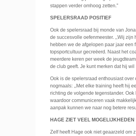
stappen verder omhoog zetten.”
SPELERSRAAD POSITIEF
Ook de spelersraad bij monde van Jonah
de succesvolle oefenmeester. ,,Wij zijn 
hebben we de afgelopen paar jaar een fl
topsportcultuur gecreëerd. Naast het c
meerdere keren per week de jeugdteams t
de club geeft. Je kunt merken dat hij wil
Ook is de spelersraad enthousiast ove
nogmaals: ,,Met elke training heeft hij e
richting de volgende tegenstander. Ook 
waardoor communiceren vaak makkelijker i
aanpak kunnen we naar nog betere resul
HAGE ZIET VEEL MOGELIJKHEDEN
Zelf heeft Hage ook niet geaarzeld om zij