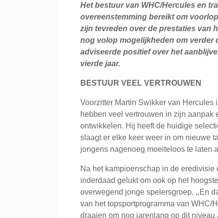
Het bestuur van WHC/Hercules en tr
overeenstemming bereikt om voorlopig
zijn tevreden over de prestaties van
nog volop mogelijkheden om verder d
adviseerde positief over het aanblijv
vierde jaar.
BESTUUR VEEL VERTROUWEN
Voorzitter Martin Swikker van Hercules is 
hebben veel vertrouwen in zijn aanpak e
ontwikkelen. Hij heeft de huidige selec
slaagt er elke keer weer in om nieuwe t
jongens nagenoeg moeiteloos te laten aa
Na het kampioenschap in de eredivisie 
inderdaad gelukt om ook op het hoogste
overwegend jonge spelersgroep. ,,En dat”
van het topsportprogramma van WHC/He
draaien om nog jarenlang op dit niveau 