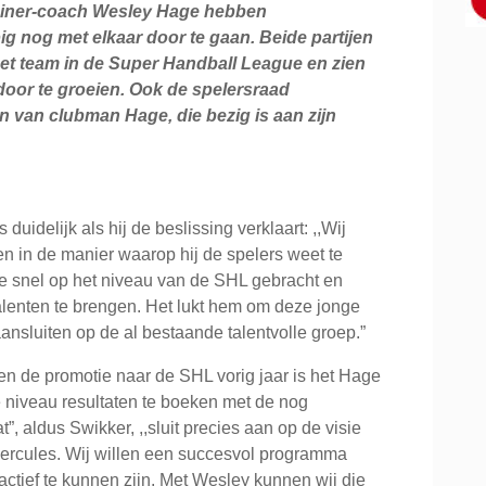
ainer-coach Wesley Hage hebben
 nog met elkaar door te gaan. Beide partijen
 het team in de Super Handball League en zien
oor te groeien. Ook de spelersraad
en van clubman Hage, die bezig is aan zijn
duidelijk als hij de beslissing verklaart: ,,Wij
n in de manier waarop hij de spelers weet te
tie snel op het niveau van de SHL gebracht en
alenten te brengen. Het lukt hem om deze jonge
nsluiten op de al bestaande talentvolle groep.”
en de promotie naar de SHL vorig jaar is het Hage
 niveau resultaten te boeken met de nog
, aldus Swikker, ,,sluit precies aan op de visie
rcules. Wij willen een succesvol programma
actief te kunnen zijn. Met Wesley kunnen wij die