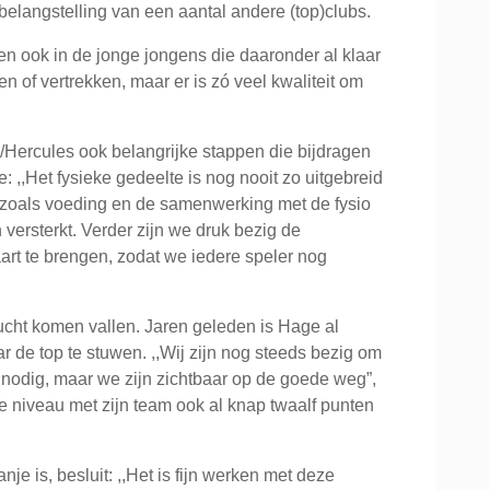
elangstelling van een aantal andere (top)clubs.
p en ook in de jonge jongens die daaronder al klaar
en of vertrekken, maar er is zó veel kwaliteit om
Hercules ook belangrijke stappen die bijdragen
,,Het fysieke gedeelte is nog nooit zo uitgebreid
, zoals voeding en de samenwerking met de fysio
n versterkt. Verder zijn we druk bezig de
aart te brengen, zodat we iedere speler nog
 lucht komen vallen. Jaren geleden is Hage al
 de top te stuwen. ,,Wij zijn nog steeds bezig om
or nodig, maar we zijn zichtbaar op de goede weg”,
e niveau met zijn team ook al knap twaalf punten
e is, besluit: ,,Het is fijn werken met deze