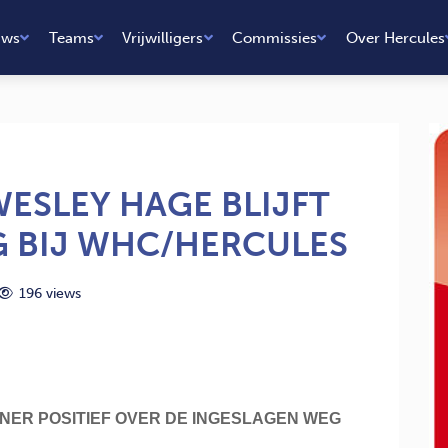
uws
Teams
Vrijwilligers
Commissies
Over Hercules
ESLEY HAGE BLIJFT
 BIJ WHC/HERCULES
196 views
NER POSITIEF OVER DE INGESLAGEN WEG