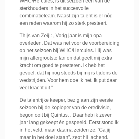
WHC/Hercules, is dit seizoen één van de
sterkhouders in het succesvolle
combinatieteam. Naast zijn talent is er nóg
een reden waarom hij zo sterk presteert.
Thijs van Zeijl: ,,Vorig jaar is mijn opa
overleden. Dat was net voor de voorbereiding
op het seizoen bij WHC/Hercules. Hij was
mijn allergrootste fan en dat geeft mij extra
kracht om goed te presteren. Ik heb het
gevoel, dat hij nog steeds bij mij is tijdens de
wedstrijden. Voor hem doe ik het. Ik put daar
veel kracht uit.”
De talentrijke keeper, bezig aan zijn eerste
seizoen bij de koploper van de eredivisie,
begon ooit bij Quintus. ,,Daar heb ik zeven
jaar lang gekeept én gespeeld. Eerst stond ik
in het veld, maar daarna zeiden ze: ‘Ga jij
maar in het doel staan”, zegt hij lachend.