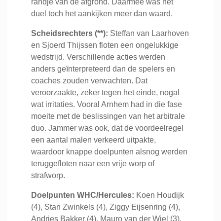
randje van de afgrond. Daarmee was het
duel toch het aankijken meer dan waard.
Scheidsrechters (**):
Steffan van Laarhoven
en Sjoerd Thijssen floten een ongelukkige
wedstrijd. Verschillende acties werden
anders geïnterpreteerd dan de spelers en
coaches zouden verwachten. Dat
veroorzaakte, zeker tegen het einde, nogal
wat irritaties. Vooral Arnhem had in die fase
moeite met de beslissingen van het arbitrale
duo. Jammer was ook, dat de voordeelregel
een aantal malen verkeerd uitpakte,
waardoor knappe doelpunten alsnog werden
teruggefloten naar een vrije worp of
strafworp.
Doelpunten WHC/Hercules:
Koen Houdijk
(4), Stan Zwinkels (4), Ziggy Eijsenring (4),
Andries Bakker (4), Mauro van der Wiel (3),