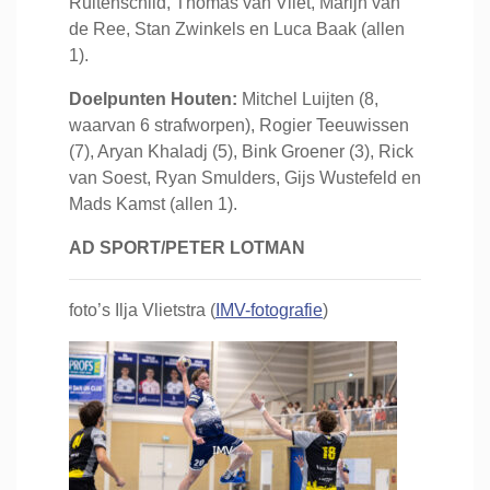
Ruitenschild, Thomas van Vliet, Marijn van
de Ree, Stan Zwinkels en Luca Baak (allen
1).
Doelpunten Houten:
Mitchel Luijten (8,
waarvan 6 strafworpen), Rogier Teeuwissen
(7), Aryan Khaladj (5), Bink Groener (3), Rick
van Soest, Ryan Smulders, Gijs Wustefeld en
Mads Kamst (allen 1).
AD SPORT/PETER LOTMAN
foto’s Ilja Vlietstra (
IMV-fotografie
)