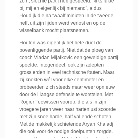
zo’n, slechte partij heb gespeeld. Niks lukte
bij mij en eigenlijk bij niemand”, aldus
Houdijk die na twaalf minuten in de tweede
helft uit zijn lijden werd verlost en op de
wisselbank mocht plaatsnemen.
Houten was eigenlijk het hele duel de
bovenliggende partij. Niet dat de ploeg van
coach Vladan Mijalkovic een geweldige partij
speelde. Integendeel, ook zijn adepten
grossierden in veel technische fouten. Maar
zij knokten wél voor elke centimeter en
probeerden zich steeds maar weer opnieuw
door de Haagse defensie te worstelen. Met
Rogier Teewissen voorop, die als in zijn
vroegere jaren weer naar hartenlust scoorde
met zijn snoeiharde, half vallende schoten.
Met de makkelijk schietende Aryan Khaladj
die ook voor de nodige doelpunten zorgde.