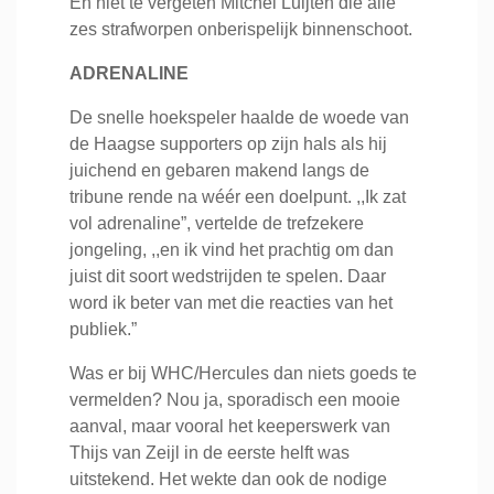
En niet te vergeten Mitchel Luijten die alle
zes strafworpen onberispelijk binnenschoot.
ADRENALINE
De snelle hoekspeler haalde de woede van
de Haagse supporters op zijn hals als hij
juichend en gebaren makend langs de
tribune rende na wéér een doelpunt. ,,Ik zat
vol adrenaline”, vertelde de trefzekere
jongeling, ,,en ik vind het prachtig om dan
juist dit soort wedstrijden te spelen. Daar
word ik beter van met die reacties van het
publiek.”
Was er bij WHC/Hercules dan niets goeds te
vermelden? Nou ja, sporadisch een mooie
aanval, maar vooral het keeperswerk van
Thijs van Zeijl in de eerste helft was
uitstekend. Het wekte dan ook de nodige