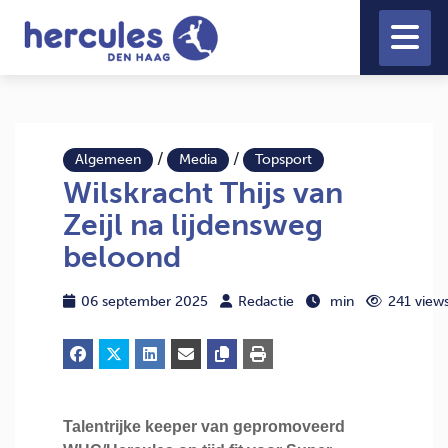
/
/
Algemeen
Media
Topsport
Wilskracht Thijs van
Zeijl na lijdensweg
beloond
06 september 2025
Redactie
min
241 view
Talentrijke keeper van gepromoveerd